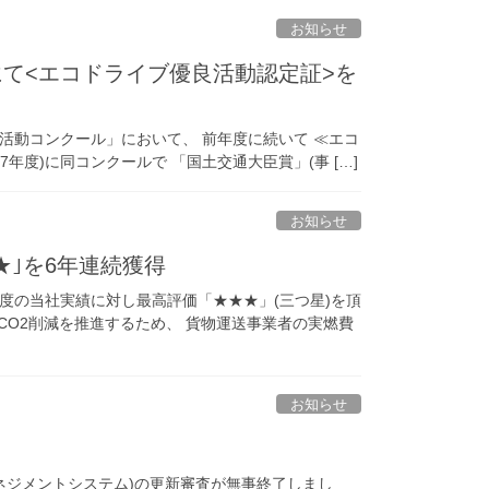
お知らせ
にて<エコドライブ優良活動認定証>を
活動コンクール」において、 前年度に続いて ≪エコ
年度)に同コンクールで 「国土交通大臣賞」(事 […]
お知らせ
★｣を6年連続獲得
度の当社実績に対し最高評価「★★★」(三つ星)を頂
CO2削減を推進するため、 貨物運送事業者の実燃費
お知らせ
質マネジメントシステム)の更新審査が無事終了しまし