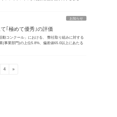
お知らせ
にて｢極めて優秀｣の評価
活動コンクール」における、 弊社取り組みに対する
事業部門)の上位5.8%、偏差値65.0以上にあたる
固
4
»
定
ペ
ー
ジ