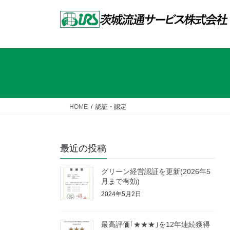
コ
ナ
ン
ビ
テ
ゲ
ン
ー
ツ
シ
へ
ョ
ス
ン
キ
に
ッ
移
HOME
認証・認定
プ
動
最近の投稿
グリーン経営認証を更新(2026年5
月まで有効)
2024年5月2日
最高評価｢★★★｣を12年連続獲得