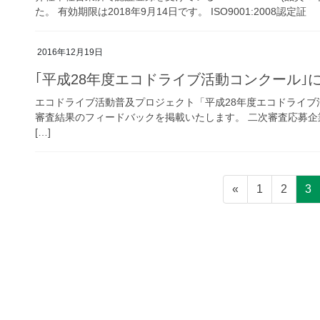
た。 有効期限は2018年9月14日です。 ISO9001:2008認定証
2016年12月19日
｢平成28年度エコドライブ活動コンクール｣
エコドライブ活動普及プロジェクト「平成28年度エコドライブ
審査結果のフィードバックを掲載いたします。 二次審査応募企業(
[…]
投
固
固
固
«
1
2
3
稿
定
定
定
ペ
ペ
ペ
の
ー
ー
ー
ペ
ジ
ジ
ジ
ー
ジ