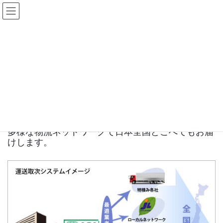
コ
ナ
ン
ビ
テ
ゲ
ン
ー
全国配送サービス・貸切便
ツ
シ
へ
ョ
ス
ン
HOME
サービス
全国配送サービス・貸切便
キ
に
ッ
移
全国配送サービス
プ
動
多様な物流ネットワークで日本全国どこへでもお届
けします。