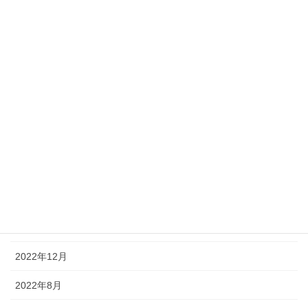
「2020年度エコドライブ活動コンクール」にて≪エ
コドライブ優良活動認定証≫をいただきました
2020年12月8日
カテゴリー
お知らせ
アーカイブ
2024年5月
2023年8月
2022年12月
2022年8月