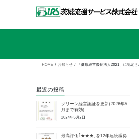
コ
ナ
ン
ビ
テ
ゲ
ン
ー
ツ
シ
へ
ョ
ス
ン
キ
に
ッ
移
HOME
お知らせ
「健康経営優良法人2021」に認定
プ
動
最近の投稿
グリーン経営認証を更新(2026年5
月まで有効)
2024年5月2日
最高評価｢★★★｣を12年連続獲得