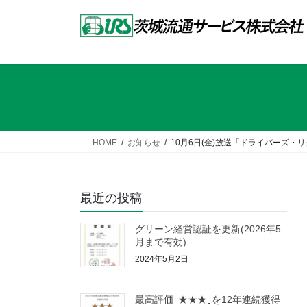
コ
ナ
ン
ビ
テ
ゲ
ン
ー
ツ
シ
へ
ョ
ス
ン
キ
に
ッ
移
HOME
お知らせ
10月6日(金)放送「ドライバーズ・
プ
動
最近の投稿
グリーン経営認証を更新(2026年5
月まで有効)
2024年5月2日
最高評価｢★★★｣を12年連続獲得