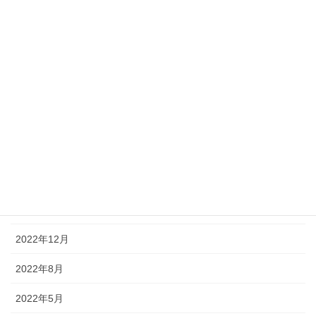
「2020年度エコドライブ活動コンクール」にて≪エ
コドライブ優良活動認定証≫をいただきました
2020年12月8日
カテゴリー
お知らせ
アーカイブ
2024年5月
2023年8月
2022年12月
2022年8月
2022年5月