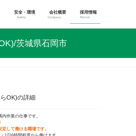
ス
安全・環境
会社概要
採用情報
Safety
Company
Recruit
OK)/茨城県石岡市
らOK)の詳細
構内作業の仕事です。
！
安定して働ける職場です。
・1日6時間程度から働けます。