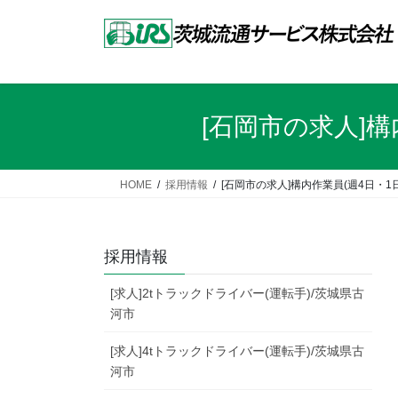
コ
ナ
ン
ビ
テ
ゲ
ン
ー
ツ
シ
へ
ョ
[石岡市の求人]構
ス
ン
キ
に
ッ
移
HOME
採用情報
[石岡市の求人]構内作業員(週4日・1
プ
動
採用情報
[求人]2tトラックドライバー(運転手)/茨城県古
河市
[求人]4tトラックドライバー(運転手)/茨城県古
河市