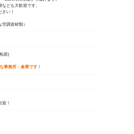
婦なども大歓迎です。
ださい！
な空調資材類）
柏原)
イな事務所・倉庫です！
歓迎！