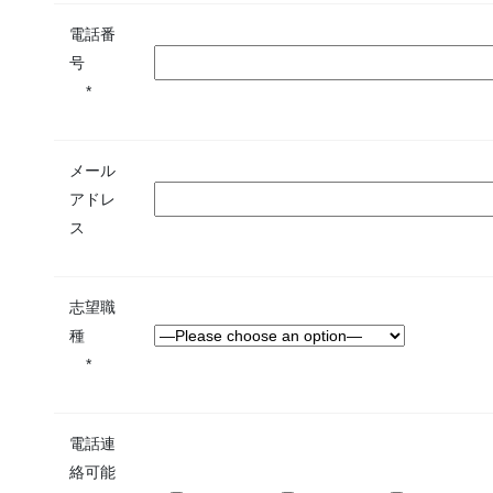
電話番
号
*
メール
アドレ
ス
志望職
種
*
電話連
絡可能