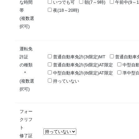
な時間
いつでも可
朝(7～9時)
午前中(9～1
帯
夜(18～20時)
(複数選
択可)
運転免
許証
普通自動車免許(3t限定)MT
普通自動車免許
の種類
普通自動車免許(5t限定)AT限定
中型自動
*
中型自動車免許(8t限定)AT限定
準中型
(複数選
持っていない
択可)
フォー
クリフ
ト
修了証