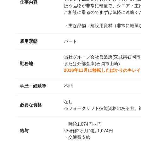
仕事内容
扱う品物が非常に軽量で、シニア・主
ご相談に乗るのでまずは気軽に連絡く
・主な品物：建設用資材（非常に軽量
雇用形態
パート
当社グループ会社営業所(茨城県石岡市
勤務地
または外部倉庫(石岡市山崎)
2016年11月に移転したばかりのキレ
学歴・経験等
不問
なし
必要な資格
※フォークリフト技能資格のある方、
・時給1,074円～円
給与
※研修2ヶ月間は1,074円
・交通費支給