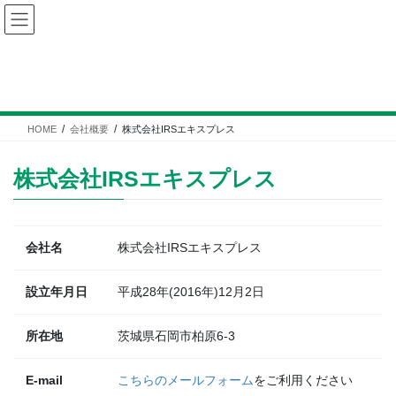
コ
ナ
ン
ビ
テ
ゲ
ン
ー
株式会社IRSエキスプレス
ツ
シ
へ
ョ
ス
ン
HOME
会社概要
株式会社IRSエキスプレス
キ
に
ッ
移
株式会社IRSエキスプレス
プ
動
会社名
株式会社IRSエキスプレス
設立年月日
平成28年(2016年)12月2日
所在地
茨城県石岡市柏原6-3
E-mail
こちらのメールフォーム
をご利用ください