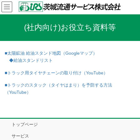
コ
ナ
ン
ビ
テ
ゲ
ン
ー
(社内向け)お役立ち資料等
ツ
シ
へ
ョ
ス
ン
キ
に
■太陽鉱油 給油スタンド地図（Googleマップ）
ッ
移
◆給油スタンドリスト
プ
動
■トラック用タイヤチェーンの取り付け（YouTube）
■トラックのスタック（タイヤはまり）を予防する方法
（YouTube）
トップページ
サービス